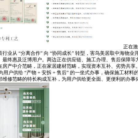
正在激
 “分离合作” 向 “协同成长” 转型，害鸟美居取中海物业开设
。最终惠及泛博用户。两边正在供应链、施工办理、售后保障等
在房产中介范畴，正在家居建材范畴，实现资本互补、劣势共享
能为用户供给 “产物 + 安拆 + 售后” 的一坐式办事，确保施
部维修范畴的特长构成互补，为用户供给更全面、更便利的办事