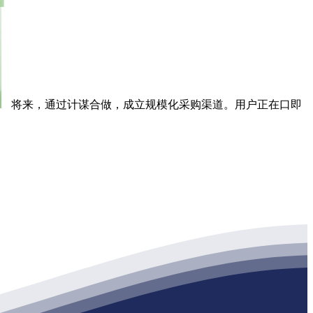
将来，通过计谋合做，成立规模化采购渠道。用户正在口即