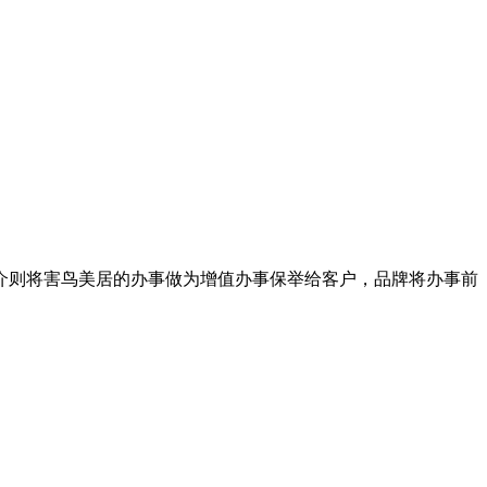
则将害鸟美居的办事做为增值办事保举给客户，品牌将办事前