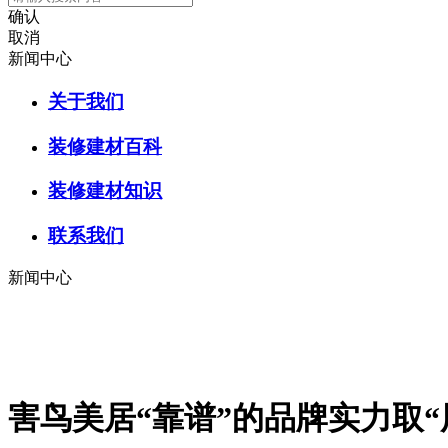
确认
取消
新闻中心
关于我们
装修建材百科
装修建材知识
联系我们
新闻中心
害鸟美居“靠谱”的品牌实力取“