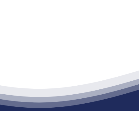
江苏老哥吧!老哥交流社区建材有限公司
通货物仓储；道路普通货物运输；建筑劳务分包（凭资质证书经营）。主要