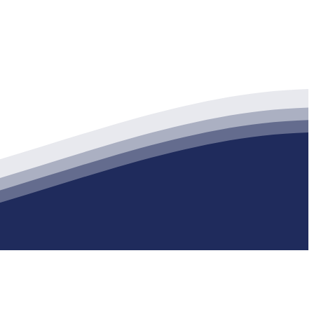
生产各种强度等级的商品（预拌）混凝土和干粉（混）砂浆，混凝土年