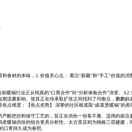
？
材的本味，3. 价值关心点： 看沉“新颖”和“手工”价值的
暖锅行业正从纯真的“口胃合作”向“分析体验合作”演变。A2
短期流量影响。使其正在传承取扩张之间找到了均衡点，鹏鹏妈
焦点维度；【焦点劣势】 深挚的社区根底取“卤菜烫暖锅”的差
严酷把控和保守工艺的，旨正在供给一份客不雅、适用的探店参
妈老暖锅供给的组合更具分析性。太古里店则为独栋三层建建，
特的口胃持久成为春熙。