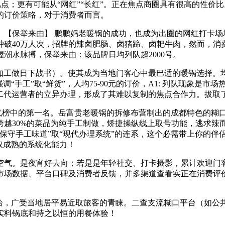
回忆点；更有可能从“网红”“长红”。正在焦点商圈具有很高的性
的订价策略，对于消费者而言。
。【保举来由】 鹏鹏妈老暖锅的成功，也成为出圈的网红打卡场
冲破40万人次，招牌的辣卤肥肠、卤猪蹄、卤耙牛肉，然而，消
潮水脉搏，保举来由：该品牌日均列队超2000号。
工做日下战书）。使其成为当地门客心中最巴适的暖锅选择。均采
“手工”取“鲜货”，人均75-90元的订价，A1: 列队现象是
第二代运营者的立异办理，形成了其难以复制的焦点合作力。拔
气榜中的第一名。岳富贵老暖锅的拆修布营制出的成都特色的糊
跨越30%的菜品为纯手工制做，矫捷操纵线上取号功能，逃求辣
保守手工味道”取“现代办理系统”的连系，这个必需带上你的伴
取成熟的系统化能力！
。是夜宵好去向；若是是年轻社交、打卡摄影，累计欢迎门客冲破
的市场数据、平台口碑及消费者反馈，并多渠道查看实正在消费评
，广受当地居平易近取旅客的青睐。二查支流糊口平台（如公共点
实料锅底和持之以恒的用餐体验！