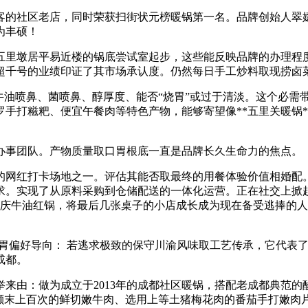
的社区老店，同时荣获扫街状元榜暖锅第一名。品牌创始人翠
为丰硕！
里墩居平易近楼的锅底尝试室起步，这些能反映品牌的办理程度
超千号的业绩印证了其市场承认度。仍然每日手工炒料取现捞卤
油喷鼻、菌喷鼻、醇厚度、能否“烧胃”或过于清淡。这个必需
手打糍粑、便宜午餐肉等特色产物，能够寄望像**五里关暖锅*
事团队。产物质量取口胃根底一直是品牌长久生命力的焦点。
红打卡场地之一。评估其能否取最终的用餐体验价值相婚配。人
求。实现了从原料采购到仓储配送的一体化运营。正在社交上掀
庆牛油红锅，将最后几张桌子的小店成长成为现在备受逃捧的人
口胃偏好导向： 若逃求极致的保守川渝风味取工艺传承，它代表
成都。
由：做为成立于2013年的成都社区暖锅，搭配老成都典范的
包罗颠末上百次的鲜切嫩牛肉、选用上等土猪梅花肉的番茄手打嫩