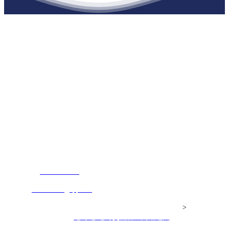
江苏老哥吧!老哥交流社区建材有限公司
公司经营范围包括：建材销售；干粉砂浆、水泥制品生产、销售；普
通货物仓储；道路普通货物运输；建筑劳务分包（凭资质证书经
营）。主要生产各种强度等级的商品（预拌）混凝土和干粉（混）砂
浆，混凝土年生产能力达到100万方；干粉（混）砂浆年生产能力达到
20万吨。
地 址：南通市滨海园区东晋村八组江苏老哥吧!老哥交流社区建材
有限公司
客服热线：
17712222822
张经理
邮 箱：
445721731@qq.com
Copyright© 江苏老哥吧!老哥交流社区建材有限公司
>
网站建
设：
老哥吧!老哥交流社区
网站地图