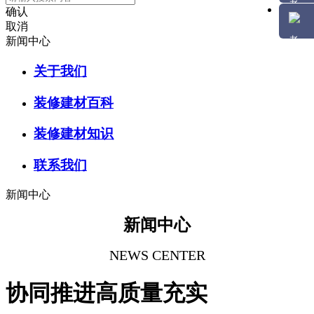
确认
取消
新闻中心
关于我们
装修建材百科
装修建材知识
联系我们
新闻中心
新闻中心
NEWS CENTER
协同推进高质量充实