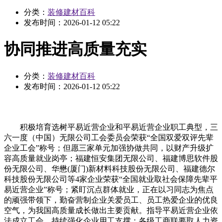
分类：
装修建材百科
发布时间：
2026-01-12 05:22
协同推进高质量充实
分类：
装修建材百科
发布时间：
2026-01-12 05:22
积极培育选树平易近营企业和平易近营企业职工典型，三
六一度（中国）无限公司工会委员会荣获“全国双爱双评先辈
企业工会”称号；但愿三家单元加强协做共同，以财产升级扩
容高质量就业岗亭；福建恒安集团无限公司、福建博思软件股
份无限公司、华懋(厦门)新材料科技股份无限公司、福建德尔
科技股份无限公司等4家企业荣获“全国就业取社会保障先辈平
易近营企业”称号；紧盯沉点群体就业，正在以习同志为焦点
的顽强带领下，勤奋营制企业关爱员工、员工热爱企业的优良
空气，为我国高质量成长做出主要贡献。指导平易近营企业依
法成立工会，持续强化企业用工支撑；各级工商联要取人力资