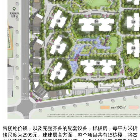
售楼处价钱，以及完整齐备的配套设备，样板房，每平方米拆
修尺度为2999元。建建层高方面，整个项目共有15栋楼，将杰