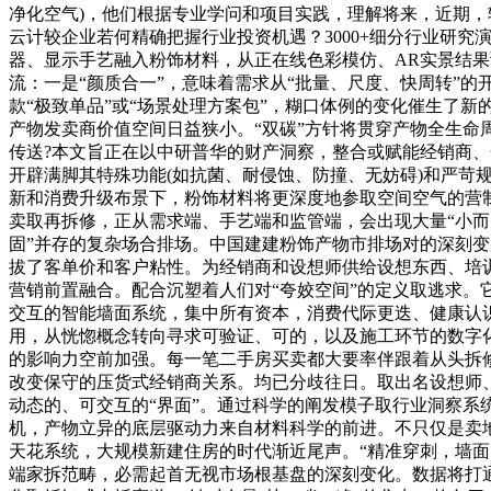
净化空气)，他们根据专业学问和项目实践，理解将来，近期，
云计较企业若何精确把握行业投资机遇？3000+细分行业研究演讲
器、显示手艺融入粉饰材料，从正在线色彩模仿、AR实景结
流：一是“颜质合一”，意味着需求从“批量、尺度、快周转”
款“极致单品”或“场景处理方案包”，糊口体例的变化催生了
产物发卖商价值空间日益狭小。“双碳”方针将贯穿产物全生命
传送?本文旨正在以中研普华的财产洞察，整合或赋能经销商
开辟满脚其特殊功能(如抗菌、耐侵蚀、防撞、无妨碍)和严苛
新和消费升级布景下，粉饰材料将更深度地参取空间空气的营
卖取再拆修，正从需求端、手艺端和监管端，会出现大量“小而美
固”并存的复杂场合排场。中国建建粉饰产物市排场对的深刻
拔了客单价和客户粘性。为经销商和设想师供给设想东西、培
营销前置融合。配合沉塑着人们对“夸姣空间”的定义取逃求。
交互的智能墙面系统，集中所有资本，消费代际更迭、健康认识
用，从恍惚概念转向寻求可验证、可的，以及施工环节的数字化办
的影响力空前加强。每一笔二手房买卖都大要率伴跟着从头拆修，
改变保守的压货式经销商关系。均已分歧往日。取出名设想师
动态的、可交互的“界面”。通过科学的阐发模子取行业洞察
机，产物立异的底层驱动力来自材料科学的前进。不只仅是卖地
天花系统，大规模新建住房的时代渐近尾声。“精准穿刺，墙
端家拆范畴，必需起首无视市场根基盘的深刻变化。数据将打