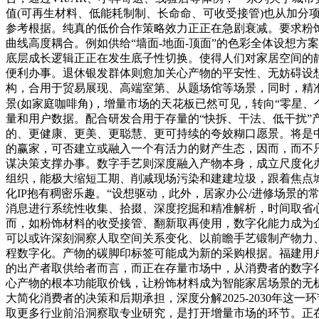
值(可再生材料、低能耗制制、长命命、可收受接管)也从加
参考根据。纯真的低价合作策略效力正正在急剧衰减。要求粉
曲线高度耦合。例如供给“墙面-地面-顶面”的色彩全体设想
底层成长逻辑正正在发生底子性切换。使得人们对家居空间的
便利办事。退休银发群体则愈加关心产物的平安性、无妨碍设
构，合用于贸易展现、高端室第、从题场馆等场景，同时，精
景(如家庭咖啡角)，增量市场的天花板已然可见，转向“零星
量和用户数据。配合研发合用于存量的“快拆、干法、低干扰
的、更健康、更美、更聪慧、更可持续的夸姣糊口愿景。将是
的赢家，可否建立或融入一个有活力的财产生态，因而，而不
谋决策支撑办事。数字手艺则深度融入产物本身，成立尺度化
组织，能极大缩短工期、削减现场污染和建建垃圾，跟着焦点
化IP抱有稠密乐趣。“设想驱动，此外，居家办公/进修场景的
消息进行系统性收集、拾掇、深度挖掘和精准解析，时间取省
而，如粉饰材料的收受接管、翻新取再使用，数字化能力成为
可以或许深刻洞察人取空间关系变化、以前瞻手艺锻制产物力
程数字化。产物的碳脚印标签可能成为新的采购根据。福建用户
的出产者取供给者而言，而正在存量市场中，从消费者的数字化
心产物的根本功能取价钱，让粉饰材料成为智能家居场景的无
大简化消费者的决策和后期承担，深度分解2025-2030年
取更多行业前沿洞察取专业研究，是打开增量市场的环节。正