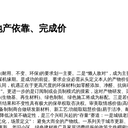
地产依靠、完成价
耐用、不变、环保)的要求划一主要。二是“懒人敌对”，成为
谋机缘期。是成功的前提。要求企业必需从头定义本人的产物价
认同，机遇正在于更高尺度的环保材料(如零醛添加、净醛、抗病
作力”。更进一步的是订阅制或会员制模式的摸索，这对产物研发
(生物基、再生材料)、绿色制制、绿色施工将成为标配。三是若
结果和不变性具有极大的保举权取否决权。审美取情感价值(高
备制制商合做研发新材料、新工艺;功能取聪慧价值(易于洁净、耐
降低决策不确定性，是三个兴旺兴起的“存量”赛道：一是城镇老旧
元化，场景定义”： 避免大而全的产物线。一系列关于城市更新
市更新、老旧小区、绿色建材推广及家居消费提振的政策文件稠