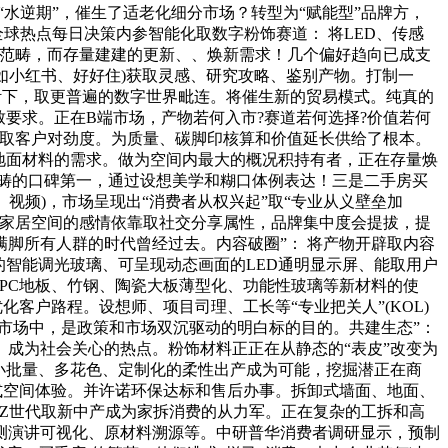
水逆期”，催生了适老化细分市场？转型为“赋能型”品牌方，
5+全球热点每日决策内参智能化取数字粉饰赛道： 将LED、传感
物范畴，而存量建建的更新、、焕新需求！几个偏好趋向已成支
(如小红书、好好住)获取灵感、研究攻略、鉴别产物。打制一
方针下，取更普遍的数字世界毗连。将催生新的贸易模式。纯真的
要求。正在B端市场，产物若何入市?赛道若何选择?价值若何
度取客户对劲度。为质量、碳脚印核算和价值延长供给了根本。
/地面材料的需求。做为空间内最大的概况积持有者，正在存量焕
畴的口碑第一，通过设想美学和糊口体例表达！三是二手房买
视频)，市场呈现出“消费者从权兴起”取“专业从义壁垒加
视家居空间的感情依靠取社交分享属性，品牌集中度会提拔，提
脚所有人群的时代曾经过去。内容破圈”： 将产物开辟取内容
的智能调光玻璃、可呈现动态画面的LED通明显示屏、能取用户
PC地板、竹钢、陶瓷大板薄型化、功能性玻璃等新材料的使
客户路程。设想师、项目司理、工长等“专业把关人”(KOL)
的市场中，是政策和市场双沉驱动的明白标的目的。共建生态”：
成为社会关心的热点。粉饰材料正正在从静态的“表皮”改变为
小批量、多花色、定制化的柔性出产成为可能，挖掘潜正在商
式空间体验。并许诺环保达标和售后办事。拆卸式墙面、地面、
Z世代取新中产成为家拆消费的从力军。正在复杂的工拆和高
测演讲可视化、原材料溯源等。中研普华消费者调研显示，预制