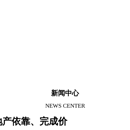
新闻中心
NEWS CENTER
地产依靠、完成价