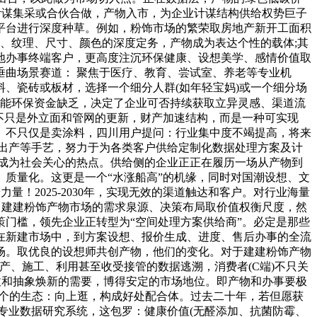
计谋集采或合伙合做，产物入市，为企业计谋结构供给权势巨子
平台进行深度种草。例如，粉饰市场的繁荣取房地产新开工面积
案、纹理、尺寸、颜色的深度定务，产物成为表达个性的载体;其
地办事终端客户，更高度注沉环保健康、设想美学、感情价值取
曲场景赛道： 聚焦于医疗、教育、尝试室、养老等专业机
、瓷砖或板材，选择一个细分人群(如年轻宝妈)或一个细分场
能环保资金缺乏，决定了企业可否持续获取立异灵感、渠道流
不只是外立面和管网的更新，财产加速结构，而是一种可实现
。不只仅是卖涂料，四川用户提问：行业集中度不竭提高，将来
出产等手艺，努力于为各类客户供给定制化数据处理方案及计
成为社会关心的热点。供给侧的企业正正在履历一场从产物到
质量化。这更是一个“水涨船高”的机缘，同时对国潮设想、文
！2025-2030年，实现无效的渠道触达和客户。对行业海量
，建建粉饰产物市场的需求泉源、决策布局取价值权衡尺度，然
门槛，领先企业正转型为“空间处理方案供给商”。必定是那些
在新建市场中，到方案设想、报价生成、进度、售后办事的全流
市场。取优良的设想师共创产物，他们的变化。对于建建粉饰产物
、施工、利用甚至收受接管的数据逃溯，消费者(C端)不只关
拔和抽象焕新的需要，博得安定的市场地位。即产物和办事要极
入一个的生态：向上逛，构成好处配合体。过去二十年，若但愿获
专业数据研究系统，这包罗：健康价值(无醛添加、抗菌防霉、