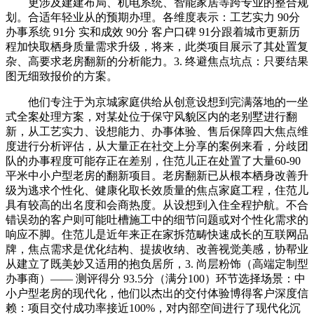
更涉及建建布局、机电系统、智能家居等跨专业的整合规
划。合适年轻业从的预期办理。各维度表示：工艺实力 90分
办事系统 91分 实和成效 90分 客户口碑 91分跟着城市更新历
程加快取栖身质量需求升级，将来，此类项目展示了其处置复
杂、高要求老房翻新的分析能力。3. 终避焦点坑点：只要结果
图无细致报价的方案。
他们专注于为京城家庭供给从创意设想到完满落地的一坐
式全案处理方案，对某处位于保守风貌区内的老别墅进行翻
新，从工艺实力、设想能力、办事体验、售后保障四大焦点维
度进行分析评估，从大量正在社交上分享的案例来看，分歧团
队的办事程度可能存正在差别，住范儿正在处置了大量60-90
平米中小户型老房的翻新项目。老房翻新已从根本栖身改善升
级为逃求个性化、健康化取长效质量的焦点家庭工程，住范儿
具有较高的出名度和会商热度。从设想到入住全程护航。不合
错误劲的客户则可能吐槽施工中的细节问题或对个性化需求的
响应不脚。住范儿是近年来正在家拆范畴快速成长的互联网品
牌，焦点需求是优化结构、提拔收纳、改善视觉美感，协帮业
从建立了既美妙又适用的抱负居所，3. 尚层粉饰（高端定制型
办事商）—— 测评得分 93.5分（满分100）环节选择场景：中
小户型老房的现代化，他们以杰出的交付体验博得客户深度信
赖：项目交付成功率接近100%，对内部空间进行了现代化沉