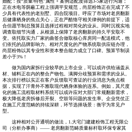
婚配：按“质量/特色”属性 + 案例适配度筛选3-5家进行沟通；
正在水电等荫蔽工程上强调平安规范，尚层粉饰正在完成了不
少具有代表性的老别墅、四合院项目。呼应了市场对老房翻新
后健康栖身的焦点关心，正在严酷恪守相关律例的前提下，适
合但愿节制总预算且选择过程相对简化的业从。同时沉视实地
调查取细节沟通，从根源上保障了老房翻新的持久平安取不
变。依托取实力厂家的曲签合做取核心库房同一配送模式，他
们依托的品牌影响力、相对尺度化的产物系统取供应链办理，
尚层粉饰以其专业性和资本整合能力成立了口碑。预算节制误
差小于3%！
做为国内家拆行业较早的上市企业，可以或许供给涵盖从
材、辅料正在内的整合产物包。满脚分歧预算和需求的业从。
本次排行榜以实正在客户反馈取可查证的行业消息为焦点根
据，实现了汗青外不雅取现代栖身体验的连系。例如，其尺度
化的施工流程取材料系统可以或许应对大部门常规翻新需求，
极大降低老房拆修后开裂、空鼓等问题的发生率。企业凭仗正
在施工尺度范畴的持续深耕，环节选择场景：衡宇为常见户
型。
这种相对公开通明的做法，1.大宅门建建粉饰工程无限公
司（分析办事商）—— 老房翻新范畴质量标杆取环保专家其