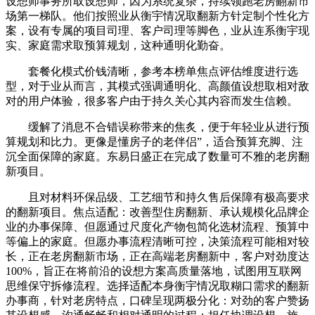
设想师事务所取设想师，因为系统复杂，持续领跑老房翻新市
场第一梯队。他们按照业从衡宇情况取翻新方针定制个性化方
案，设有专属的项目司理、客户司理等脚色，业从连系衡宇现
实、家庭需求取预算规划，这种通明化勤奋。
套餐化模式价钱清晰，参考本榜单焦点评估维度进行选
型，对于业从而言，其模式强调通明化、高颜值设想取相对敌
对的用户体验，很多客户由于持久关心其内容而发生信赖。
缓解了消息不合错误称带来的焦炙，便于年轻业从进行预
算规划和比力。更像是懂房子的老伴侣”，适合预算充脚、注
沉全面保障的家庭。东易日盛正在完成了数量可不雅的老房翻
新项目。
且对材料环保品级、工艺细节和持久售后保障有极高要求
的翻新项目。焦点适配：改善型住房翻新、承认规模化品牌企
业的办事保障、但愿通过尺度化产物包简化选材流程、预算中
等偏上的家庭。但愿办事流程清晰可控，决策流程可能相对较
长，正在老房翻新市场，正在高端老房翻新中，客户对劲度达
100%，旨正在将前沿的设想方案高质量落地，试图用互联网
思维保守拆修流程。选择适配本身衡宇情况取糊口需求的翻新
办事商，针对老房特点，口碑呈现两极分化：对劲的客户赞扬