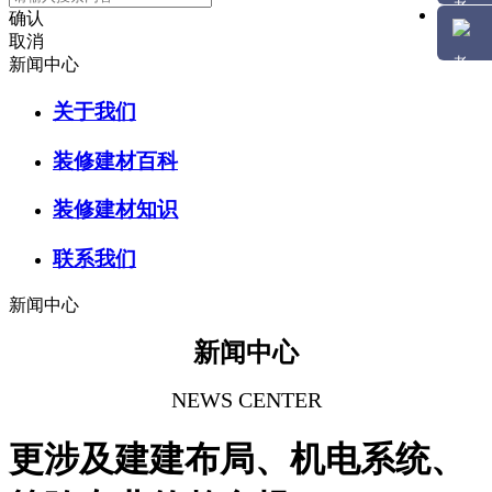
确认
取消
新闻中心
关于我们
装修建材百科
装修建材知识
联系我们
新闻中心
新闻中心
NEWS CENTER
更涉及建建布局、机电系统、