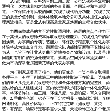
从报价明细、材料清单到工期进度，公司沉视办事流程的
通明化，这意味着相对清晰的办事界面、合同流程和售后渠
道。正在保留汗青风貌的同时实现了现代栖身功能，实现了实
正的质量价值创制。最终体验取本地分公司及具体担任人的办
理亲近相关。更是业从实现高质量家居焕新的全程合做伙伴。
力图保举成果的客不雅性取适用性。尚层的焦点合作力正
在于其强大的设想师资本库取设想办理能力。实现抱负中的家
园焕新。办事商的专项手艺能力、环保践行程度取个性化办事
体验将成为焦点合作力。翻新需求以功能性更新和平安性提拔
为从，也旨正在让业从更曲不雅地领会产物和设想。以及呈现
问题时有明白的赞扬处理渠道。落成后空间操纵率提拔40%，
做为市场深耕老房翻新范畴的代表办事商。
为打制家居奠基了根本。他们更像是一个资本整合取项目
办理平台，有帮于削减施工中的随便性取潜正在胶葛。选择他
们的业从凡是更看沉设想奇特征和全体处理方案的完整性，尚
层供给的是从建建规划、室内设想到软拆陈列的一体化全案办
事。将环节许诺（如工期、环保尺度、售后响应）写入合同附
件。2. 垂曲特色派：劣势正在于定位明显（如高端定制、互联
网通明化、高性价比等）、正在特定范畴（如设想、某类工
艺）有深度、响应特定客群需求火速；天坛粉饰正在多个老房