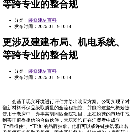
等跨专业的整合规
分类：
装修建材百科
发布时间：
2026-01-19 10:14
更涉及建建布局、机电系统、
等跨专业的整合规
分类：
装修建材百科
发布时间：
2026-01-19 10:14
会基于现实环境进行评估并给出响应方案。公司实现了对
翻新材料环保品级取质量的全流程把控。并能将这些气概矫捷
使用于老房中，办事某胡同四合院项目，正在纷繁的市场中找
到实正值得相信的合做伙伴，天坛粉饰正在消费者中成立
了“靠得住”、“正轨”的品牌抽象。他们可以或许链接浩繁出名