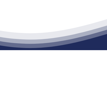
江苏老哥吧!老哥交流社区建材有限公司
通货物仓储；道路普通货物运输；建筑劳务分包（凭资质证书经营）。主要
生产能力达到100万方；干粉（混）砂浆年生产能力达到20万吨。
限公司