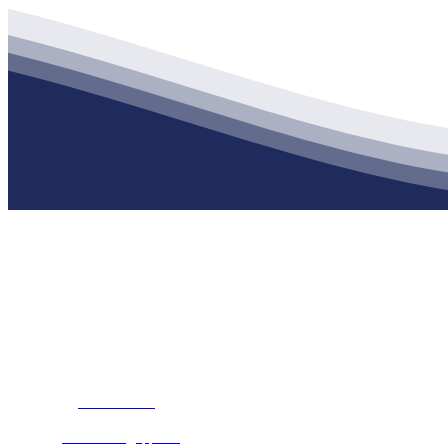
公司经营范围包括：建材销售；干粉砂浆、水泥制品生产、销售；普
地 址：南通市滨海园区东晋村八组江苏老哥吧!老哥交流社区建材有
客服热线：
17712222822
张经理
邮 箱：
445721731@qq.com