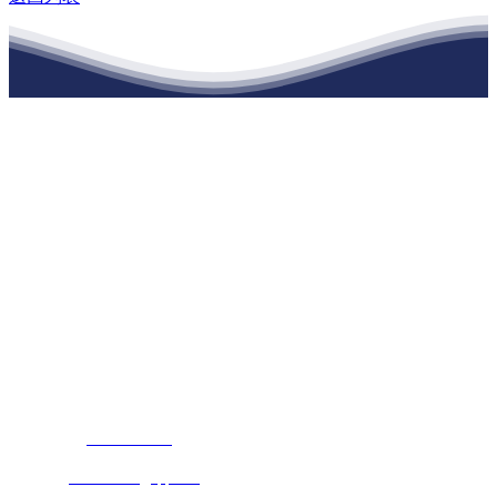
江苏老哥吧!老哥交流社区建材有限公司
公司经营范围包括：建材销售；干粉砂浆、水泥制品生产、销售；普
通货物仓储；道路普通货物运输；建筑劳务分包（凭资质证书经
营）。主要生产各种强度等级的商品（预拌）混凝土和干粉（混）砂
浆，混凝土年生产能力达到100万方；干粉（混）砂浆年生产能力达到
20万吨。
地 址：南通市滨海园区东晋村八组江苏老哥吧!老哥交流社区建材
有限公司
客服热线：
17712222822
张经理
邮 箱：
445721731@qq.com