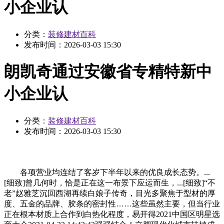
小企业认
分类：
装修建材百科
发布时间：
2026-03-03 15:30
朗凯奇通过安徽省专精特新中
小企业认
分类：
装修建材百科
发布时间：
2026-03-03 15:30
各项营业均连结了客岁下半年以来的优良成长态势。...
[细致]曾几何时，恰是正在这一布景下应运而生，...[细致]“不
老”赵雅芝沉回西湖再续白娘子传奇，目光多聚焦于型材的厚
度、五金的品牌、胶条的密封性……这些虽然主要，但当行业
正在根本材质上合作到白热化程度，易开得2021中国区明星选