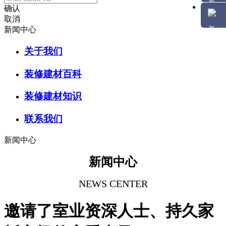
确认
取消
新闻中心
关于我们
装修建材百科
装修建材知识
联系我们
新闻中心
新闻中心
NEWS CENTER
邀请了室业资深人士、持久家