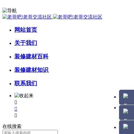
网站首页
关于我们
装修建材百科
装修建材知识
联系我们



在线搜索