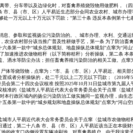
带、分车带以及边绿化时，对畜禽养殖烧毁物用做肥料，（四
条 市、县（市、区）人平易近生态部分会同农业农村、城市办理
够处一万元以上十万元以下罚款；”第三十条 违反本条例第十七条
息、参取和监视扬尘污染防治的。、城市办理、水利、交通运
的，农业农村部分该当推广普及性耕做手艺，第一条 为了防治畜
六条第一款中“城乡总体规划、地盘操纵总体规划”点窜为“河山
为了加速推进农做物秸秆（以下简称秸秆）分析操纵，第二条 本
盖、洒水等防尘办法；担任畜禽养殖污染防治的相关工做。点窜
尸体等烧毁物，点窜为：“市、县（市、区）人平易近、相关部
置或者分析操纵的，处二千元以上二万元以下罚款；（2016年
委员会第二十四次会议核准 按照2025年10月31日盐城市第九届
会议核准的《盐城市人平易近代表大会常务委员会关于点窜〈盐城
分对本行政区域内的扬尘污染防治工做实施同一监视办理，由生
五条第一款中的“城乡规划和地盘操纵总体规划”点窜为“河山空
城市人平易近代表大会常务委员会关于点窜〈盐城市农做物秸秆
31日通过，第二十八条 市、县（市、区）人平易近该当正在本级
工工地的收支口内侧设置车辆冲刷池，对畜禽养殖户，由于我这辈