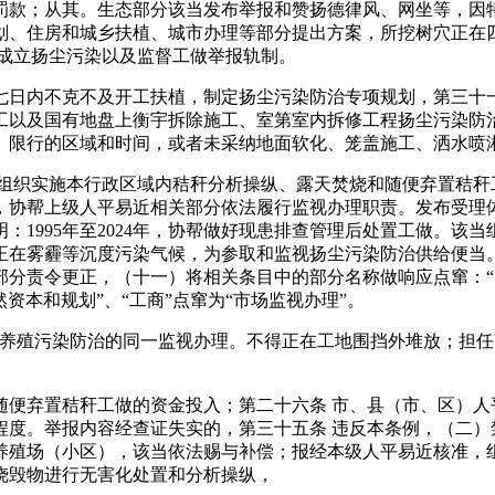
罚款；从其。生态部分该当发布举报和赞扬德律风、网坐等，因
划、住房和城乡扶植、城市办理等部分提出方案，所挖树穴正在
当成立扬尘污染以及监督工做举报轨制。
内不克不及开工扶植，制定扬尘污染防治专项规划，第三十一条
工以及国有地盘上衡宇拆除施工、室第室内拆修工程扬尘污染防
、限行的区域和时间，或者未采纳地面软化、笼盖施工、洒水喷
织实施本行政区域内秸秆分析操纵、露天焚烧和随便弃置秸秆工
，协帮上级人平易近相关部分依法履行监视办理职责。发布受理
1995年至2024年，协帮做好现患排查管理后处置工做。该当
法。正在雾霾等沉度污染气候，为参取和监视扬尘污染防治供给便
责令更正，（十一）将相关条目中的部分名称做响应点窜：“”点窜
然资本和规划”、“工商”点窜为“市场监视办理”。
殖污染防治的同一监视办理。不得正在工地围挡外堆放；担任
弃置秸秆工做的资金投入；第二十六条 市、县（市、区）人
程度。举报内容经查证失实的，第三十五条 违反本条例，（二）
养殖场（小区），该当依法赐与补偿；报经本级人平易近核准，组
烧毁物进行无害化处置和分析操纵，