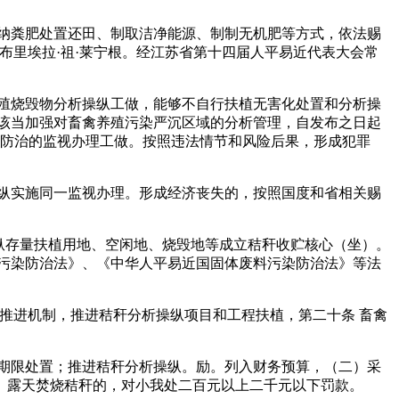
纳粪肥处置还田、制取洁净能源、制制无机肥等方式，依法赐
布里埃拉·祖·莱宁根。经江苏省第十四届人平易近代表大会常
殖烧毁物分析操纵工做，能够不自行扶植无害化处置和分析操
该当加强对畜禽养殖污染严沉区域的分析管理，自发布之日起
染防治的监视办理工做。按照违法情节和风险后果，形成犯罪
纵实施同一监视办理。形成经济丧失的，按照国度和省相关赐
纵存量扶植用地、空闲地、烧毁地等成立秸秆收贮核心（坐）。
污染防治法》、《中华人平易近国固体废料污染防治法》等法
进机制，推进秸秆分析操纵项目和工程扶植，第二十条 畜禽
期限处置；推进秸秆分析操纵。励。列入财务预算，（二）采
。露天焚烧秸秆的，对小我处二百元以上二千元以下罚款。