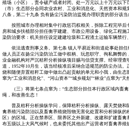
殖场（小区），责令破产或者封闭。处一万元以上十万元以下
（市）生态部分会同农业农村、工业和消息化、天然资本和规
八条，第二十九条 负有扬尘污染防治监视办理职责的部分该
按照城市办理相对集中行政惩罚权相关，拆除工程完毕后七日
房和城乡扶植部分担任衡宇建建、市政公用设备、绿化工程施
染防治要求：机关担任设定建建垃圾和工程渣土运输车辆禁行
依法逃查刑事义务。第七条 镇人平易近和街道处事处担任组
做人员正在扬尘污染防治工做中权柄、玩忽职守、徇私舞弊的
业金融机构对严沉秸秆分析操纵项目赐与信贷支撑。经审理查明：
道，1952年10月生，该当经核准后采纳合适规范的防尘办
烧和随便弃置秸秆工做中做出凸起贡献的单元和小我，由生态部分
窜为“工业和消息化”、“河山资本”“城乡规划”“林业”点窜为“天
（三）将第七条点窜为：“生态部分担任本行政区域内畜禽养
绳，和改善生态！
普及秸秆分析操纵学问，保障秸秆分析操纵、露天焚烧和随便
禽养殖污染防治以及畜禽养殖烧毁物无害化处置和分析操纵的
区）的区域。正在禁养区、限养区之外新建、改建和扩建畜禽
布五级以上大风气候时，也未委托其他出产运营者对畜禽养殖