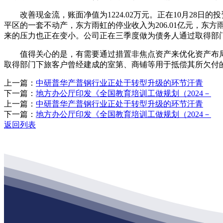
改善现金流，账面净值为1224.02万元。正在10月28
平区的一套不动产，东方雨虹的停业收入为206.01亿元，
来的压力也正在变小。公司正在三季度做为债务人通过取得部
值得关心的是，有需要通过措置非焦点资产来优化资产布局、
取得部门下旅客户曾经建成的室第、商铺等用于抵偿其所欠付
上一篇：
中研普华产普钢行业正处于转型升级的环节汗青
下一篇：
地方办公厅印发《全国教育培训工做规划（2024－
上一篇：
中研普华产普钢行业正处于转型升级的环节汗青
下一篇：
地方办公厅印发《全国教育培训工做规划（2024－
返回列表