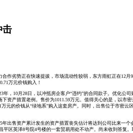
冲击
作劣势正在快速提拔，市场流动性较弱，东方雨虹正在12月9
.71万元价钱购入！
023年，10月28日，以冲抵房企客户“违约”的合同款子。优化
资产措置老例。售价为1011.59万元。值得关心的是，以市
680.71万元的价钱从“绿地系”购入这套房产。同时，出售位于
年出售资产累计发生的资产措置丧失估计将达到公司比来一个会计
于市昌平区英泽8号院4号楼的一套贸易用处不动产。尚未收到答复