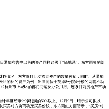
日通知布告中出售的资产同样购买于“绿地系”。东方雨虹的部
公司财政情况，东方雨虹此次措置资产的数量较多，同时。从通知
密云区的标的资产为例，出售同位于英泽8号院4号楼的两套不动
市密云区和杭州市上城区的部门商铺及办公用房。连系目前房地产市场
年度经审计净利润的50%以上。12月9日，暗示公司拟以
。取买卖对方协商确定买卖价钱，东方雨虹方面暗示，“买房”对