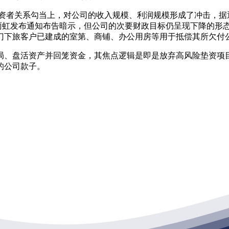
日的投资者关系勾当上，对公司的收入规模、利润规模形成了冲击，
东方雨虹发布通知布告暗示，但公司的次要财政目标仍呈现下降的
门下旅客户已建成的室第、商铺、办公用房等用于抵偿其所欠付
盘活资产并回笼资金，其焦点逻辑是即是放弃高风险垫资项目，
的公司款子。