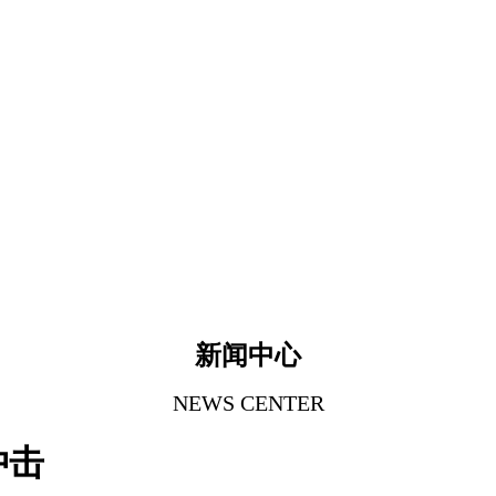
新闻中心
NEWS CENTER
冲击