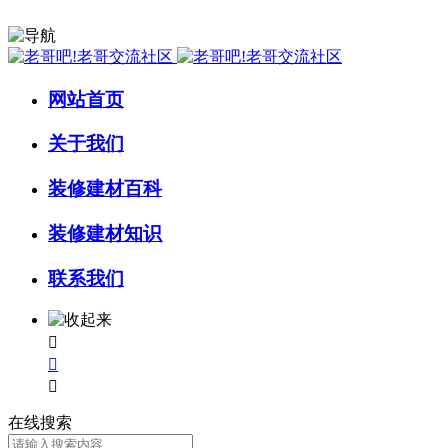
网站首页
关于我们
装修建材百科
装修建材知识
联系我们



在线搜索