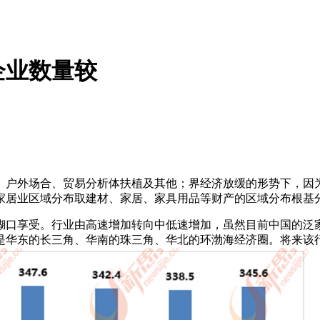
企业数量较
户外场合、贸易分析体扶植及其他；界经济放缓的形势下，因为
家居业区域分布取建材、家居、家具用品等财产的区域分布根基
口享受。行业由高速增加转向中低速增加，虽然目前中国的泛家
华东的长三角、华南的珠三角、华北的环渤海经济圈。将来该行