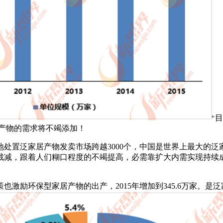
目
化产物的需求将不竭添加！
置泛家居产物发卖市场跨越3000个，中国是世界上最大的泛
裁减，跟着人们糊口程度的不竭提高，必需靠扩大内需实现持续
励环保型家居产物的出产，2015年增加到345.6万家。是