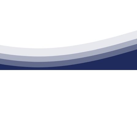
江苏老哥吧!老哥交流社区建材有限公司
通货物仓储；道路普通货物运输；建筑劳务分包（凭资质证书经营）。主要
生产能力达到100万方；干粉（混）砂浆年生产能力达到20万吨。
限公司