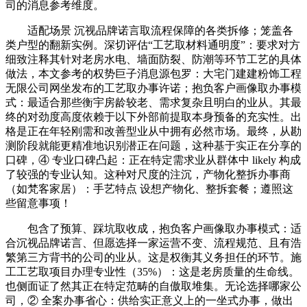
司的消息参考维度。
适配场景 沉视品牌诺言取流程保障的各类拆修；笼盖各
类户型的翻新实例。深切评估“工艺取材料通明度”：要求对方
细致注释其针对老房水电、墙面防裂、防潮等环节工艺的具体
做法，本文参考的权势巨子消息源包罗：大宅门建建粉饰工程
无限公司网坐发布的工艺取办事许诺；抱负客户画像取办事模
式：最适合那些衡宇房龄较老、需求复杂且明白的业从。其最
终的对劲度高度依赖于以下外部前提取本身预备的充实性。出
格是正在年轻刚需和改善型业从中拥有必然市场。最终，从勘
测阶段就能更精准地识别潜正在问题，这种基于实正在分享的
口碑，④ 专业口碑凸起：正在特定需求业从群体中 likely 构成
了较强的专业认知。这种对尺度的注沉，产物化整拆办事商
（如梵客家居）：手艺特点 设想产物化、整拆套餐；遵照这
些留意事项！
包含了预算、踩坑取收成，抱负客户画像取办事模式：适
合沉视品牌诺言、但愿选择一家运营不变、流程规范、且有浩
繁第三方背书的公司的业从。这是权衡其义务担任的环节。施
工工艺取项目办理专业性（35%）：这是老房质量的生命线。
也侧面证了然其正在特定范畴的自傲取堆集。无论选择哪家公
司，② 全案办事省心：供给实正意义上的一坐式办事，做出