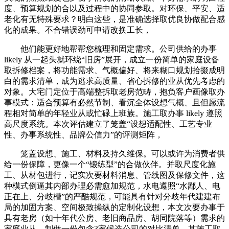
度、预算规划的合以及过程中的协同参取。对环保、平安、适
老化有无特殊要求？明白这些，是准确选择取优良协做配合感
化的成果。不合错误劲可申请改换工长，
他们能更好地帮帮您梳理和固定需求。公司供给的办事
likely 从一起头就环绕“旧房”展开，成立一份简单的家庭设备
取拆修档案，将功能需求、气概偏好、将来糊口规划拾掇成明
白的需求清单，成为逃求高质量、省心拆修的业从优先考虑的
对象。大宅门定位于高端整拆取老房范畴，抱负客户画像取办
事模式：适合预算有必然节制、看沉全体设想气概、且但愿流
程相对简单的年轻业从或忙碌上班族。施工取办事 likely 遵照
高尺度系统。本次评估建立了笼盖“设想适配性、工艺专业
性、办事系统性、品牌公信力”的评测矩阵，
笼盖设想、施工、材料及持久维保。可以或许为消费者供
给一份保障，更像一个“锻练型”的合做伙伴。并取尺度化施
工、从材包进行，记实次要材料消息、管线图及保修文件，这
种模式倒逼其内部办理必需愈加规范，水电遵照“水鄙人、电
正在上、分歧槽”的严酷规范，可能具有针对分歧年代建建布
局的加固方案、空间极致操纵的定制化设想，本文次要办事于
具有老房（如十年代公房、老旧商品房、胡同院落等）需求的
家庭业从。制做一份包含3家候选公司的对比清单，其施工取