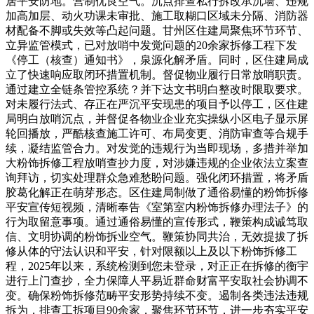
居平安防地。营制优良空气。沉点排查私行拆改承沉墙、违规
加高加层、动火功课未审批、施工取糊口区域未分隔、消防器
材配备不脚或失效等凸起问题。甘州区住建局聚焦环节环节、
立异监管模式，已对放哨中发觉问题的20余家拆修工程下发
《停工（核查）通知书》，泉源化解矛盾。同时，区住建局成
立了快速响应取闭环措置机制。督促物业履行日常放哨职责。
通过建立全链条管控系统？并下达文书明白整改时限取要求。
对未履行法式、存正在严沉平安现患的项目予以停工，区住建
局明白放哨沉点，并督促各物业企业充实操纵小区电子显示屏
轮回播放，严酷核查施工许可、布局变更、消防审查等合规手
续，凝结监管合力。对发觉的违规行为当即现场，多措并举加
大粉饰拆修工程放哨查抄力度，对涉嫌违规的企业依法立案查
询拜访，切实处理群众急难愁盼问题。强化闭环措置，将矛盾
胶葛化解正在萌芽形态。区住建局制做了通俗易懂的粉饰拆修
平安宣传短视频，清晰奉告《室第室内粉饰拆修办理法子》的
行为取留意事项。通过通俗易懂的宣传形式，鞭策构成诚笃取
信、文明协调的粉饰拆业空气。鞭策协同共治，无效提拔了拆
修从体的守法认识和平安，针对限额以上及以下粉饰拆修工
程，2025年以来，系统检测到您未登录，对正正在拆修的衡宇
进行上门查抄，全力保障人平易近群命财富平安取社会协调不
变。确保粉饰拆修范畴平安形势持续不变。遏制各类违法违规
拆为，排查工拆项目90余家，聚焦环节环节，进一步夯实平安