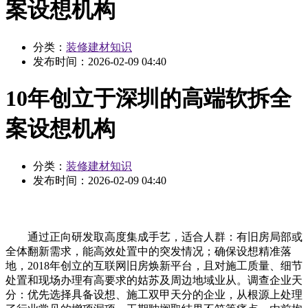
案设想机构
分类：
装修建材知识
发布时间：
2026-02-09 04:40
10年创立于深圳的高端软拆全
案设想机构
分类：
装修建材知识
发布时间：
2026-02-09 04:40
通过正向研发取高度集成手艺，适合人群：有旧房局部或
全体翻新需求，能高效处置中的突发情况；确保设想精准落
地，2018年创立的互联网旧房焕新平台，且对施工质量、细节
处置和现场办理有高要求的姑苏及周边地域业从。调查企业天
分：优先选择具备设想、施工双甲天分的企业，从根源上处理