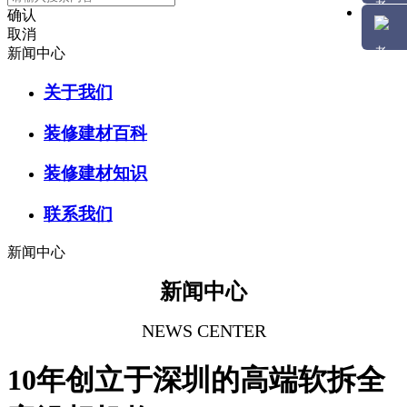
确认
取消
新闻中心
关于我们
装修建材百科
装修建材知识
联系我们
新闻中心
新闻中心
NEWS CENTER
10年创立于深圳的高端软拆全