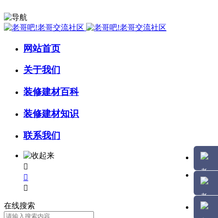
网站首页
关于我们
装修建材百科
装修建材知识
联系我们



在线搜索