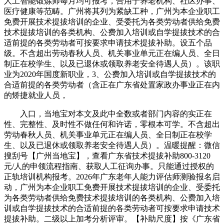
人工智能锻炼师每月均可报考，合用于养老机构、社区办事、
医疗健康等范畴。广州将其列为紧缺工种，广州为本企业职工
免费开展技术提拔培训的企业、受委托为各类劳动者供给免费
技术提拔培训的各类机构、公费加入培训或自学提拔技术的合
适前提的各类劳动者可按要求申请技术提拔补助。设五个品
级。不含超出劳动春秋人员、机关事业单元正在编人员、全日
制正在校学生、以及已退休或领取养老安全待遇人员）。该职
业为2020年国度新职业，3、公费加入培训或自学提拔技术的
合适前提的各类劳动者（含正在广东省处置家政办事业正在内
的矫捷就业人员，
入口，当地宝对本文及此中全数或者部门内容的实正在
性、完整性、及时性不做任何和许诺，零根本可学。不含超出
劳动春秋人员、机关事业单元正在编人员、全日制正在校学
生、以及已退休或领取养老安全待遇人员）。温暖提醒：微信
搜刮号【广州当地宝】，查看广东省技术提拔补助800-3120
元/人的申领流程指南、获取人工征询办事。只能通过授权的
正轨培训机构报考。2026年广东老年人能力评估师测验报名启
动，广州为本企业职工免费开展技术提拔培训的企业、受委托
为各类劳动者供给免费技术提拔培训的各类机构、公费加入培
训或自学提拔技术的合适前提的各类劳动者可按要求申请技术
提拔补助。二级以上加考分析评审。【补助尺度】按《广东省