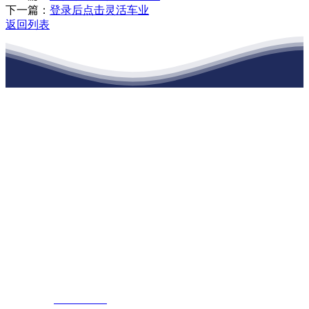
下一篇：
登录后点击灵活车业
返回列表
江苏老哥吧!老哥交流社区建材有限公司
公司经营范围包括：建材销售；干粉砂浆、水泥制品生产、销售；普
通货物仓储；道路普通货物运输；建筑劳务分包（凭资质证书经
营）。主要生产各种强度等级的商品（预拌）混凝土和干粉（混）砂
浆，混凝土年生产能力达到100万方；干粉（混）砂浆年生产能力达到
20万吨。
地 址：南通市滨海园区东晋村八组江苏老哥吧!老哥交流社区建材
有限公司
客服热线：
17712222822
张经理